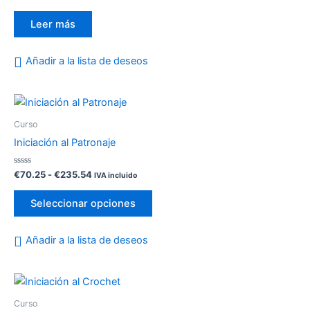
con
0
de
Leer más
5
Añadir a la lista de deseos
Rango
Este
de
producto
precios:
Curso
desde
tiene
Iniciación al Patronaje
€70.25
múltiples
hasta
variantes.
€235.54
Valorado
€
70.25
-
€
235.54
IVA incluido
con
Las
0
de
opciones
Seleccionar opciones
5
se
pueden
Añadir a la lista de deseos
elegir
en
Rango
Este
la
de
producto
página
precios:
Curso