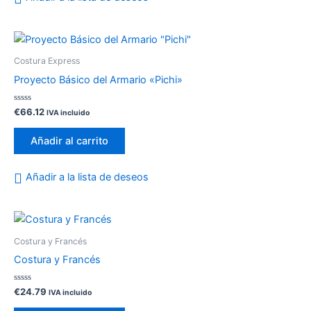
elegir
en
la
página
Costura Express
de
Proyecto Básico del Armario «Pichi»
producto
Valorado
€
66.12
IVA incluido
con
0
de
Añadir al carrito
5
Añadir a la lista de deseos
Costura y Francés
Costura y Francés
Valorado
€
24.79
IVA incluido
con
0