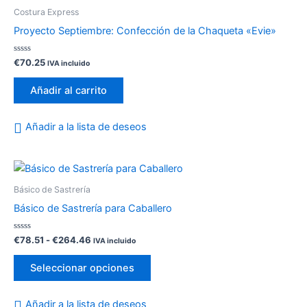
Costura Express
Proyecto Septiembre: Confección de la Chaqueta «Evie»
Valorado
€
70.25
IVA incluido
con
0
de
Añadir al carrito
5
Añadir a la lista de deseos
Rango
Este
de
producto
precios:
Básico de Sastrería
desde
tiene
Básico de Sastrería para Caballero
€78.51
múltiples
hasta
variantes.
€264.46
Valorado
€
78.51
-
€
264.46
IVA incluido
con
Las
0
de
opciones
Seleccionar opciones
5
se
pueden
Añadir a la lista de deseos