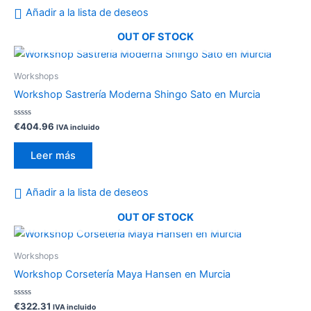
pueden
Añadir a la lista de deseos
elegir
OUT OF STOCK
en
la
página
Workshops
de
Workshop Sastrería Moderna Shingo Sato en Murcia
producto
Valorado
€
404.96
IVA incluido
con
0
de
Leer más
5
Añadir a la lista de deseos
OUT OF STOCK
Workshops
Workshop Corsetería Maya Hansen en Murcia
Valorado
€
322.31
IVA incluido