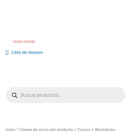
Ordenado
Skip
por
los
to
Me
info@cafebouton.es
últimos
content
(+34) 968 23 88 81
TIENDA ONLINE
Lista de deseos
Búsqueda
de
productos
Inicio
/ Clases de envío del producto / Cursos y Workshops