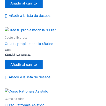
de
Añadir al carrito
5
Añadir a la lista de deseos
Costura Express
Crea tu propia mochila «Bulle»
Valorado
€
66.12
IVA incluido
con
0
de
Añadir al carrito
5
Añadir a la lista de deseos
Rango
Este
de
producto
precios:
Curso Asistido
desde
tiene
Curso Patronaje Asistido