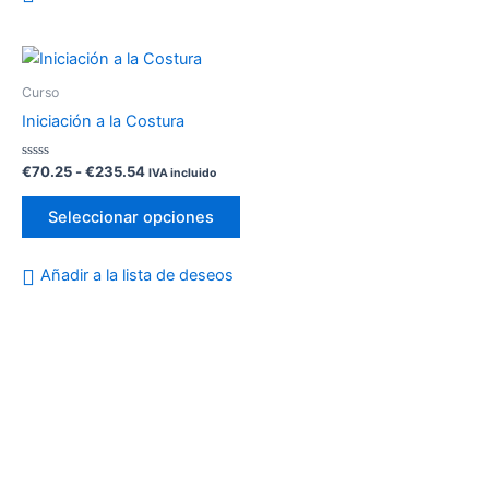
Rango
Este
de
producto
precios:
Curso
desde
tiene
Iniciación a la Costura
€70.25
múltiples
hasta
variantes.
€235.54
Valorado
€
70.25
-
€
235.54
IVA incluido
con
Las
0
de
opciones
Seleccionar opciones
5
se
pueden
Añadir a la lista de deseos
elegir
en
la
página
de
producto