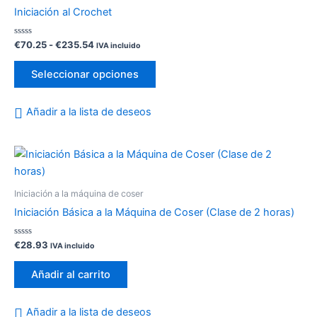
desde
tiene
de
Iniciación al Crochet
€70.25
múltiples
producto
hasta
variantes.
€235.54
Valorado
€
70.25
-
€
235.54
IVA incluido
con
Las
0
de
opciones
Seleccionar opciones
5
se
pueden
Añadir a la lista de deseos
elegir
en
la
página
de
Iniciación a la máquina de coser
producto
Iniciación Básica a la Máquina de Coser (Clase de 2 horas)
Valorado
€
28.93
IVA incluido
con
0
de
Añadir al carrito
5
Añadir a la lista de deseos