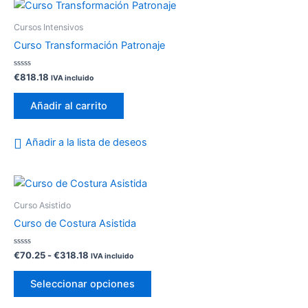
la
página
Cursos Intensivos
de
Curso Transformación Patronaje
producto
Valorado
€
818.18
IVA incluido
con
0
de
Añadir al carrito
5
Añadir a la lista de deseos
Rango
Este
de
producto
precios:
Curso Asistido
desde
tiene
Curso de Costura Asistida
€70.25
múltiples
hasta
variantes.
€318.18
Valorado
€
70.25
-
€
318.18
IVA incluido
con
Las
0
de
opciones
Seleccionar opciones
5
se