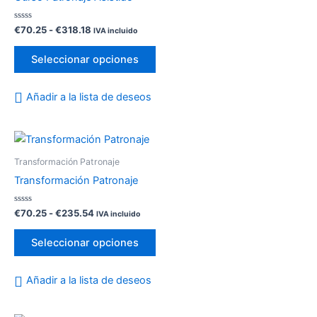
€70.25
múltiples
hasta
variantes.
€318.18
Valorado
€
70.25
-
€
318.18
IVA incluido
con
Las
0
de
opciones
Seleccionar opciones
5
se
pueden
Añadir a la lista de deseos
elegir
en
Rango
Este
la
de
producto
página
precios:
Transformación Patronaje
desde
tiene
de
Transformación Patronaje
€70.25
múltiples
producto
hasta
variantes.
€235.54
Valorado
€
70.25
-
€
235.54
IVA incluido
con
Las
0
de
opciones
Seleccionar opciones
5
se
pueden
Añadir a la lista de deseos
elegir
en