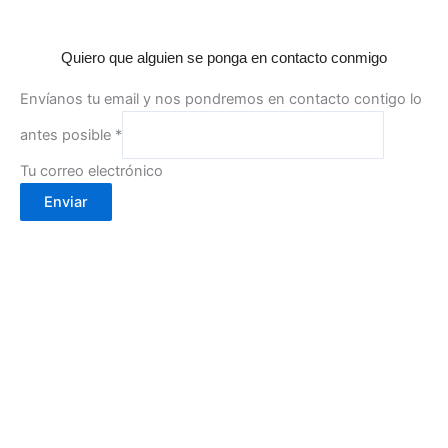
Quiero que alguien se ponga en contacto conmigo
Envíanos tu email y nos pondremos en contacto contigo lo
antes posible
*
Tu correo electrónico
Enviar
Calle Cartagena, 2- 30002
(Murcia)
info@cafebouton.es
(+34) 968 23 88 81