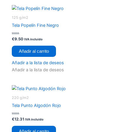
d
e
5
125 g/m2
Tela Popelín Fine Negro
V
€
9.50
IVA incluido
a
l
o
Añadir al carrito
r
a
d
Añadir a la lista de deseos
o
c
Añadir a la lista de deseos
o
n
0
d
e
5
220 g/m2
Tela Punto Algodón Rojo
V
€
12.31
IVA incluido
a
l
o
Añadir al carrito