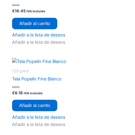
V
€
16.45
IVA incluido
a
l
o
Añadir al carrito
r
a
d
Añadir a la lista de deseos
o
c
Añadir a la lista de deseos
o
n
0
d
e
5
125 g/m2
Tela Popelín Fine Blanco
V
€
8.18
IVA incluido
a
l
o
Añadir al carrito
r
a
d
Añadir a la lista de deseos
o
c
Añadir a la lista de deseos
o
n
0