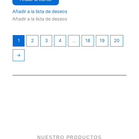
r
a
d
Añadir a la lista de deseos
o
c
Añadir a la lista de deseos
o
n
0
d
e
5
1
2
3
4
…
18
19
20
→
NUESTRO PRODUCTOS