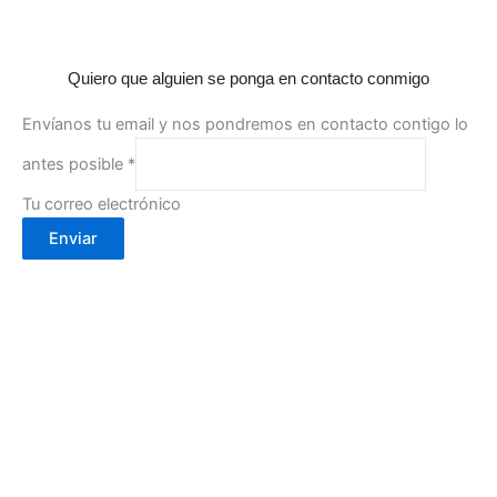
Quiero que alguien se ponga en contacto conmigo
Envíanos tu email y nos pondremos en contacto contigo lo
antes posible
*
Tu correo electrónico
Enviar
Calle Cartagena, 2- 30002
(Murcia)
info@cafebouton.es
(+34) 968 23 88 81