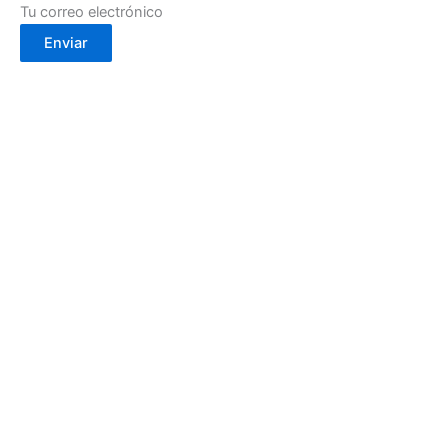
Tu correo electrónico
Enviar
Calle Cartagena, 2- 30002
(Murcia)
info@cafebouton.es
(+34) 968 23 88 81