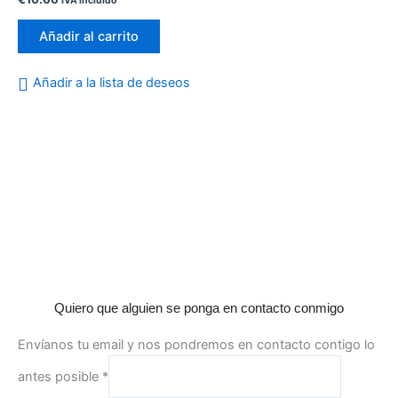
IVA incluido
con
0
de
Añadir al carrito
5
Añadir a la lista de deseos
Quiero que alguien se ponga en contacto conmigo
Envíanos tu email y nos pondremos en contacto contigo lo
antes posible
*