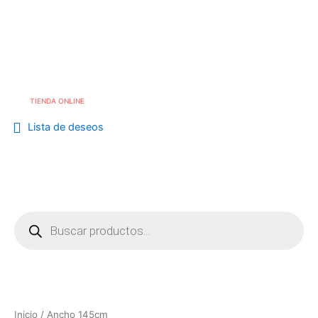
Ordenado
Skip
por
los
to
Me
info@cafebouton.es
últimos
content
(+34) 968 23 88 81
TIENDA ONLINE
Lista de deseos
Búsqueda
de
productos
Inicio
/ Ancho 145cm