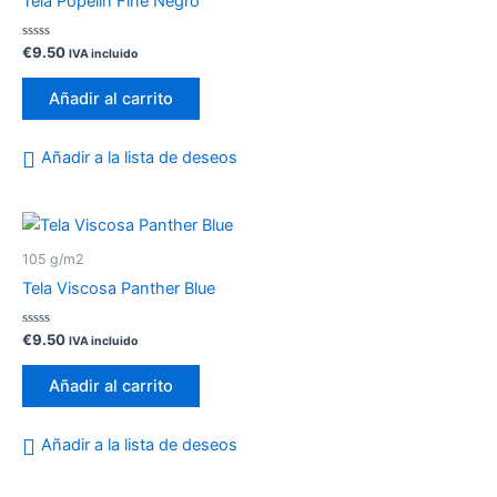
Tela Popelín Fine Negro
Valorado
€
9.50
IVA incluido
con
0
de
Añadir al carrito
5
Añadir a la lista de deseos
105 g/m2
Tela Viscosa Panther Blue
Valorado
€
9.50
IVA incluido
con
0
de
Añadir al carrito
5
Añadir a la lista de deseos