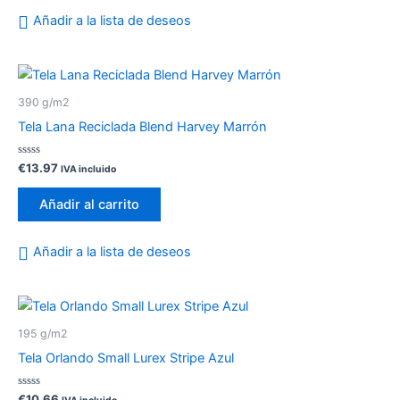
Añadir a la lista de deseos
390 g/m2
Tela Lana Reciclada Blend Harvey Marrón
Valorado
€
13.97
IVA incluido
con
0
de
Añadir al carrito
5
Añadir a la lista de deseos
195 g/m2
Tela Orlando Small Lurex Stripe Azul
Valorado
€
10.66