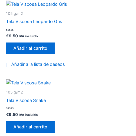
105 g/m2
Tela Viscosa Leopardo Gris
Valorado
€
9.50
IVA incluido
con
0
de
Añadir al carrito
5
Añadir a la lista de deseos
105 g/m2
Tela Viscosa Snake
Valorado
€
9.50
IVA incluido
con
0
de
Añadir al carrito
5