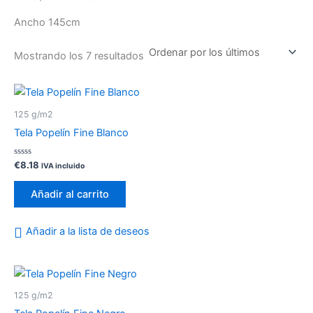
Ancho 145cm
Mostrando los 7 resultados
125 g/m2
Tela Popelín Fine Blanco
Valorado
€
8.18
IVA incluido
con
0
de
Añadir al carrito
5
Añadir a la lista de deseos
125 g/m2