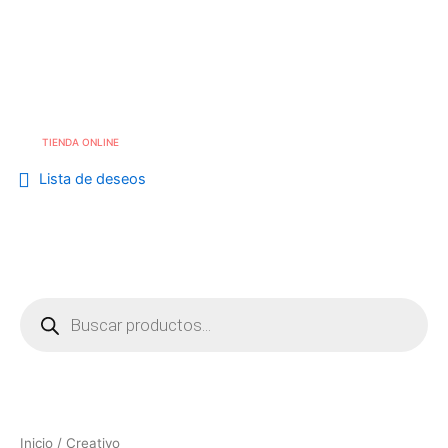
Ordenado
Skip
por
los
to
Me
info@cafebouton.es
últimos
content
(+34) 968 23 88 81
TIENDA ONLINE
Lista de deseos
Búsqueda
de
productos
Inicio
/ Creativo