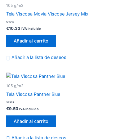
105 g/m2
Tela Viscosa Movia Viscose Jersey Mix
Valorado
€
10.33
IVA incluido
con
0
de
Añadir al carrito
5
Añadir a la lista de deseos
105 g/m2
Tela Viscosa Panther Blue
Valorado
€
9.50
IVA incluido
con
0
de
Añadir al carrito
5
Añadir a la lista de deseos