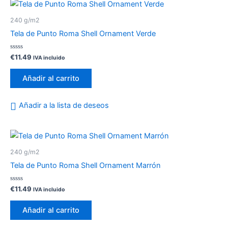
240 g/m2
Tela de Punto Roma Shell Ornament Verde
Valorado
€
11.49
IVA incluido
con
0
de
Añadir al carrito
5
Añadir a la lista de deseos
240 g/m2
Tela de Punto Roma Shell Ornament Marrón
Valorado
€
11.49
IVA incluido
con
0
de
Añadir al carrito
5