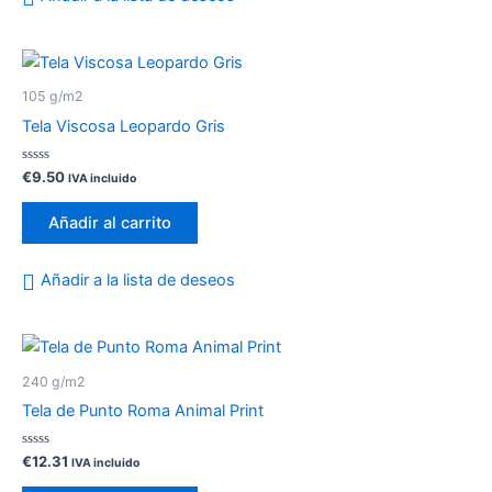
105 g/m2
Tela Viscosa Leopardo Gris
Valorado
€
9.50
IVA incluido
con
0
de
Añadir al carrito
5
Añadir a la lista de deseos
240 g/m2
Tela de Punto Roma Animal Print
Valorado
€
12.31
IVA incluido
con
0