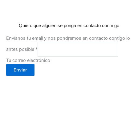
Quiero que alguien se ponga en contacto conmigo
Envíanos tu email y nos pondremos en contacto contigo lo
antes posible
*
Tu correo electrónico
Enviar
Calle Cartagena, 2- 30002
(Murcia)
info@cafebouton.es
(+34) 968 23 88 81