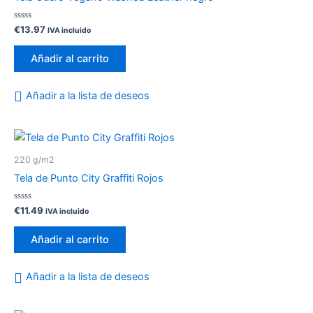
Valorado
€
13.97
IVA incluido
con
0
de
Añadir al carrito
5
Añadir a la lista de deseos
220 g/m2
Tela de Punto City Graffiti Rojos
Valorado
€
11.49
IVA incluido
con
0
de
Añadir al carrito
5
Añadir a la lista de deseos