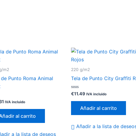
g/m2
220 g/m2
a de Punto Roma Animal
Tela de Punto City Graffiti 
t
Valorado
€
11.49
IVA incluido
con
ado
0
31
IVA incluido
de
Añadir al carrito
5
Añadir al carrito
Añadir a la lista de deseo
adir a la lista de deseos