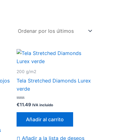
200 g/m2
Rojos
Tela Stretched Diamonds Lurex
verde
Valorado
€
11.49
IVA incluido
con
0
de
Añadir al carrito
5
s
Añadir a la lista de deseos