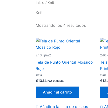
Inicio
/ Knit
Knit
Mostrando los 4 resultados
240 g/m2
240 
Tela de Punto Oriental Mosaico
Tel
Rojo
Prin
Valorado
Valor
€
13.14
€
12.
IVA incluido
con
con
0
0
de
de
Añadir al carrito
5
5
Añadir a la lista de deseos
Añ