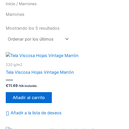
Inicio
/ Marrones
Marrones
Mostrando los 5 resultados
220 g/m2
Tela Viscosa Hojas Vintage Marrón
Valorado
€
11.49
IVA incluido
con
0
de
Añadir al carrito
5
Añadir a la lista de deseos