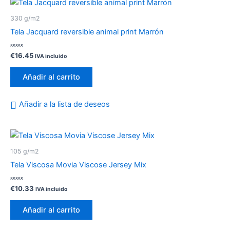
330 g/m2
Tela Jacquard reversible animal print Marrón
Valorado
€
16.45
IVA incluido
con
0
de
Añadir al carrito
5
Añadir a la lista de deseos
105 g/m2
Tela Viscosa Movia Viscose Jersey Mix
Valorado
€
10.33
IVA incluido
con
0
de
Añadir al carrito
5