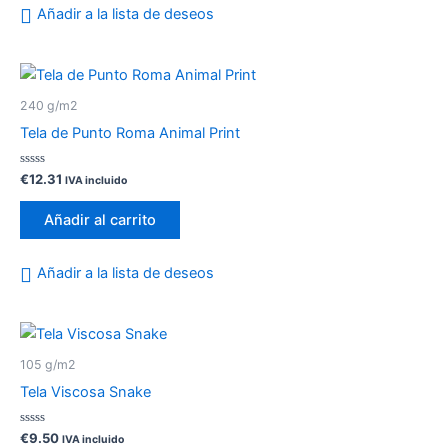
Añadir a la lista de deseos
240 g/m2
Tela de Punto Roma Animal Print
Valorado
€
12.31
IVA incluido
con
0
de
Añadir al carrito
5
Añadir a la lista de deseos
105 g/m2
Tela Viscosa Snake
Valorado
€
9.50
IVA incluido
con