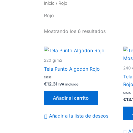
Inicio
/ Rojo
Rojo
Mostrando los 6 resultados
220 g/m2
240 
Tela Punto Algodón Rojo
Tela
Valorado
€
12.31
Roj
IVA incluido
con
0
de
Añadir al carrito
5
Valor
€
13.
con
0
de
5
Añadir a la lista de deseos
Añ