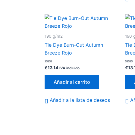
190 g/m2
190 
Tie Dye Burn-Out Autumn
Tie
Breeze Rojo
Bree
Valorado
Valor
€
13.14
€
13.
IVA incluido
con
con
0
0
de
de
Añadir al carrito
5
5
Añadir a la lista de deseos
Añ