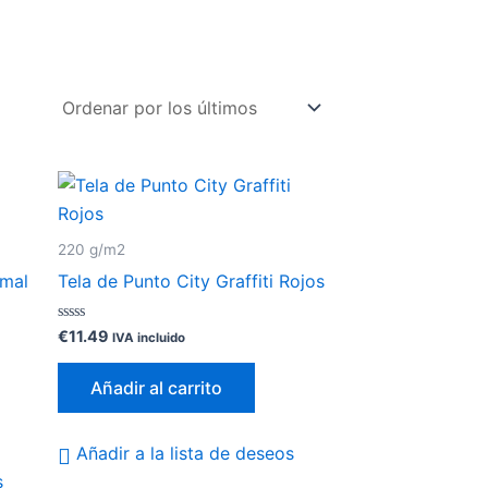
220 g/m2
imal
Tela de Punto City Graffiti Rojos
Valorado
€
11.49
IVA incluido
con
0
de
Añadir al carrito
5
Añadir a la lista de deseos
s