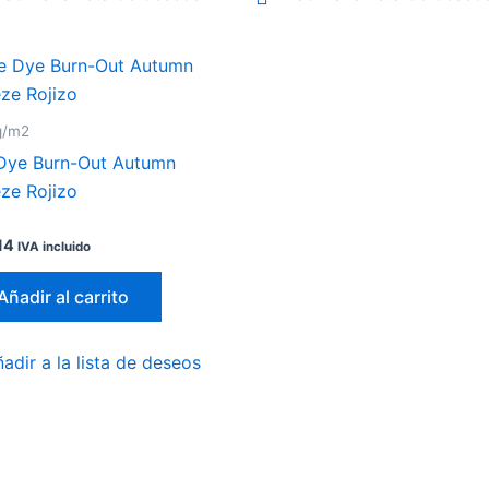
g/m2
 Dye Burn-Out Autumn
ze Rojizo
ado
14
IVA incluido
Añadir al carrito
adir a la lista de deseos