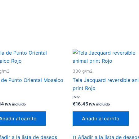
g/m2
330 g/m2
 de Punto Oriental Mosaico
Tela Jacquard reversible an
o
print Rojo
ado
Valorado
14
€
16.45
IVA incluido
IVA incluido
con
0
de
Añadir al carrito
Añadir al carrito
5
adir a la lista de deseos
Añadir a la lista de deseo