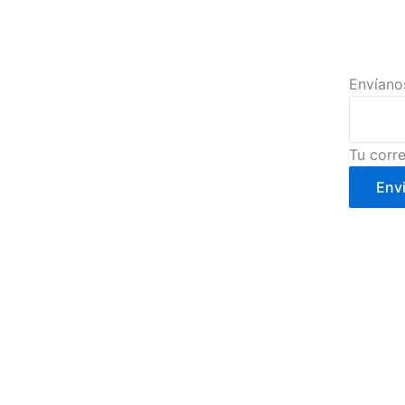
Envíano
Tu corre
Envi
Calle Cartagena, 2- 30002 (Murcia)
info@cafebouton.es
(+34) 968 23 88 81