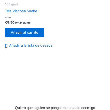
105 g/m2
Tela Viscosa Snake
Valorado
€
9.50
IVA incluido
con
0
de
Añadir al carrito
5
Añadir a la lista de deseos
Quiero que alguien se ponga en contacto conmigo