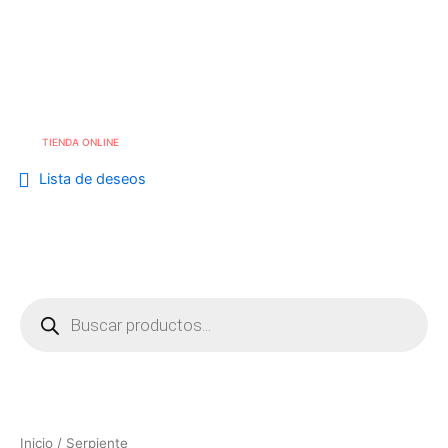
Ordenado
Skip
por
los
to
Me
info@cafebouton.es
últimos
content
(+34) 968 23 88 81
TIENDA ONLINE
Lista de deseos
Búsqueda
de
productos
Inicio
/ Serpiente