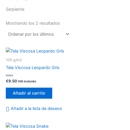
Serpiente
Mostrando los 2 resultados
105 g/m2
Tela Viscosa Leopardo Gris
Valorado
€
9.50
IVA incluido
con
0
de
Añadir al carrito
5
Añadir a la lista de deseos