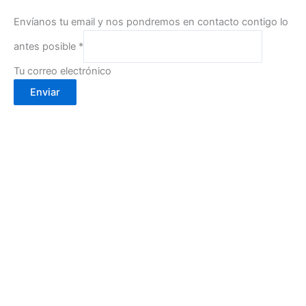
Envíanos tu email y nos pondremos en contacto contigo lo
antes posible
*
Tu correo electrónico
Enviar
Calle Cartagena, 2- 30002
(Murcia)
info@cafebouton.es
(+34) 968 23 88 81