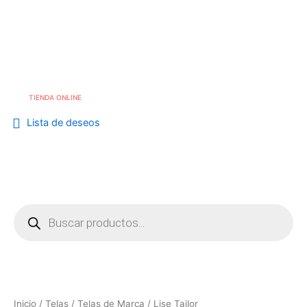
Skip
to
Me
info@cafebouton.es
content
(+34) 968 23 88 81
TIENDA ONLINE
Lista de deseos
Búsqueda
de
productos
Inicio
/
Telas
/
Telas de Marca
/ Lise Tailor