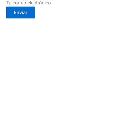
Tu correo electrónico
Enviar
Calle Cartagena, 2- 30002
(Murcia)
info@cafebouton.es
(+34) 968 23 88 81