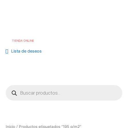
Skip
to
Me
info@cafebouton.es
content
(+34) 968 23 88 81
TIENDA ONLINE
Lista de deseos
Búsqueda
de
productos
Inicio
/ Productos etiquetados “195 g/m2”