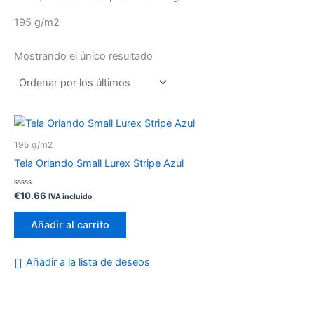
195 g/m2
Mostrando el único resultado
195 g/m2
Tela Orlando Small Lurex Stripe Azul
Valorado
€
10.66
IVA incluido
con
0
de
Añadir al carrito
5
Añadir a la lista de deseos