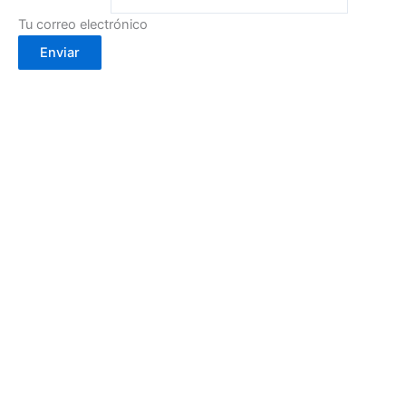
Tu correo electrónico
Enviar
Calle Cartagena, 2- 30002
(Murcia)
info@cafebouton.es
(+34) 968 23 88 81