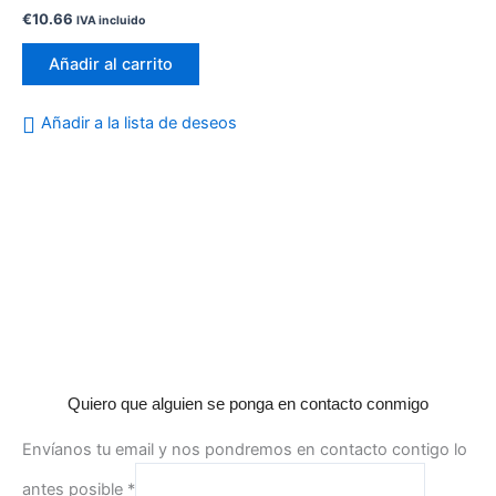
Valorado
€
10.66
IVA incluido
con
0
de
Añadir al carrito
5
Añadir a la lista de deseos
Quiero que alguien se ponga en contacto conmigo
Envíanos tu email y nos pondremos en contacto contigo lo
antes posible
*