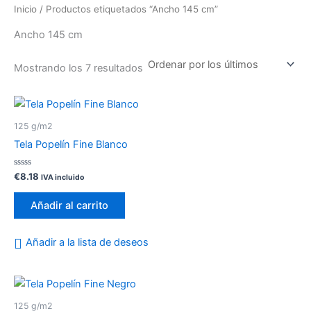
Inicio
/ Productos etiquetados “Ancho 145 cm”
Ancho 145 cm
Mostrando los 7 resultados
125 g/m2
Tela Popelín Fine Blanco
Valorado
€
8.18
IVA incluido
con
0
de
Añadir al carrito
5
Añadir a la lista de deseos
125 g/m2