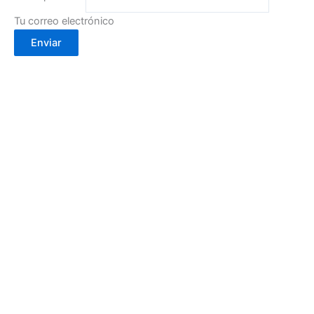
Tu correo electrónico
Enviar
Calle Cartagena, 2- 30002
(Murcia)
info@cafebouton.es
(+34) 968 23 88 81