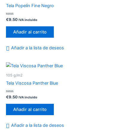
Tela Popelín Fine Negro
Valorado
€
9.50
IVA incluido
con
0
de
Añadir al carrito
5
Añadir a la lista de deseos
105 g/m2
Tela Viscosa Panther Blue
Valorado
€
9.50
IVA incluido
con
0
de
Añadir al carrito
5
Añadir a la lista de deseos