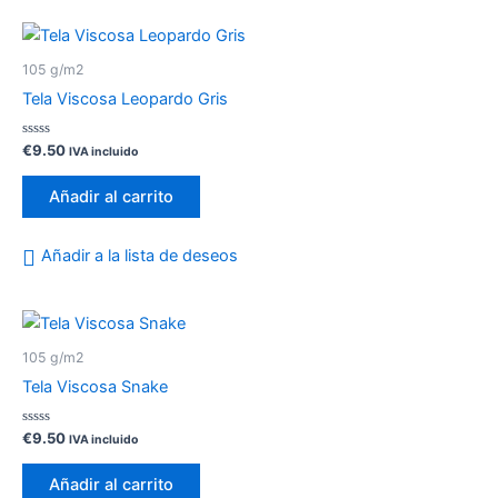
105 g/m2
Tela Viscosa Leopardo Gris
Valorado
€
9.50
IVA incluido
con
0
de
Añadir al carrito
5
Añadir a la lista de deseos
105 g/m2
Tela Viscosa Snake
Valorado
€
9.50
IVA incluido
con
0
de
Añadir al carrito
5