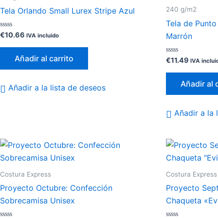
240 g/m2
Tela Orlando Small Lurex Stripe Azul
Tela de Punt
Valorado
€
10.66
Marrón
IVA incluido
con
0
de
Añadir al carrito
5
Valorado
€
11.49
IVA inclui
con
0
de
Añadir al 
5
Añadir a la lista de deseos
Añadir a la 
Costura Express
Costura Express
Proyecto Octubre: Confección
Proyecto Sept
Sobrecamisa Unisex
Chaqueta «Ev