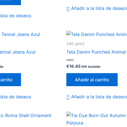
Añadir a la lista de deseo
lista de deseos
340 g/m2
Tencel Jeans Azul
Tela Denim Punched Animal
Valorado
€
16.45
ido
IVA incluido
con
0
de
carrito
Añadir al carrito
5
lista de deseos
Añadir a la lista de deseo