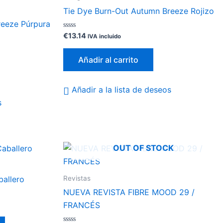
Tie Dye Burn-Out Autumn Breeze Rojizo
reeze Púrpura
Valorado
€
13.14
IVA incluido
con
0
de
Añadir al carrito
5
Añadir a la lista de deseos
s
OUT OF STOCK
Este
producto
tiene
Revistas
ballero
múltiples
NUEVA REVISTA FIBRE MOOD 29 /
variantes.
FRANCÉS
Las