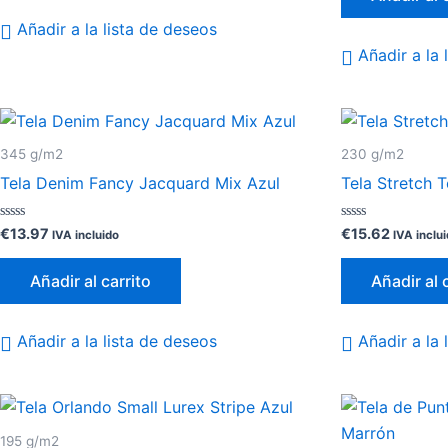
Añadir a la lista de deseos
Añadir a la 
345 g/m2
230 g/m2
Tela Denim Fancy Jacquard Mix Azul
Tela Stretch 
Valorado
Valorado
€
13.97
€
15.62
IVA incluido
IVA inclu
con
con
0
0
de
de
Añadir al carrito
Añadir al 
5
5
Añadir a la lista de deseos
Añadir a la 
195 g/m2