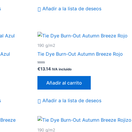
s
Añadir a la lista de deseos
190 g/m2
 Azul
Tie Dye Burn-Out Autumn Breeze Rojo
Valorado
€
13.14
IVA incluido
con
0
de
Añadir al carrito
5
s
Añadir a la lista de deseos
190 g/m2