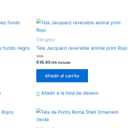
330 g/m2
es fondo negro
Tela Jacquard reversible animal print Rojo
Valorado
€
16.45
IVA incluido
con
0
de
Añadir al carrito
5
s
Añadir a la lista de deseos