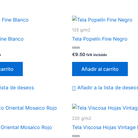
125 g/m2
Fine Blanco
Tela Popelín Fine Negro
Valorado
€
9.50
o
IVA incluido
con
0
de
carrito
Añadir al carrito
5
lista de deseos
Añadir a la lista de deseo
220 g/m2
 Oriental Mosaico Rojo
Tela Viscosa Hojas Vintage