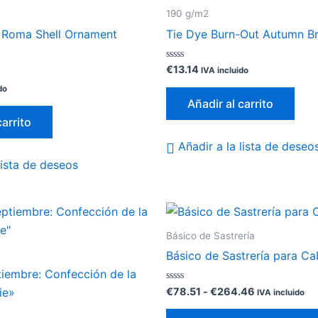
190 g/m2
o Roma Shell Ornament
Tie Dye Burn-Out Autumn B
Valorado
€
13.14
IVA incluido
con
0
do
de
Añadir al carrito
5
carrito
Añadir a la lista de deseo
lista de deseos
Rango
de
precios:
Básico de Sastrería
desde
Básico de Sastrería para Ca
€78.51
hasta
iembre: Confección de la
€264.46
Valorado
€
78.51
-
€
264.46
ie»
IVA incluido
con
0
de