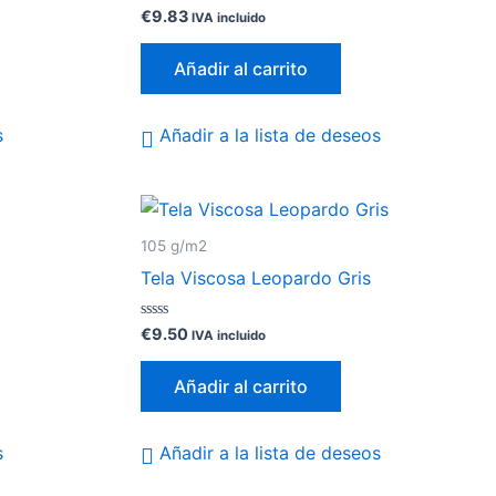
Valorado
€
9.83
IVA incluido
con
0
de
Añadir al carrito
5
s
Añadir a la lista de deseos
105 g/m2
Tela Viscosa Leopardo Gris
Valorado
€
9.50
IVA incluido
con
0
de
Añadir al carrito
5
s
Añadir a la lista de deseos