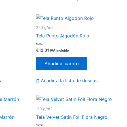
220 g/m2
Tela Punto Algodón Rojo
Valorado
€
12.31
IVA incluido
con
0
de
Añadir al carrito
5
s
Añadir a la lista de deseos
110 g/m2
 Marrón
Tela Velvet Satin Foil Flora Negro