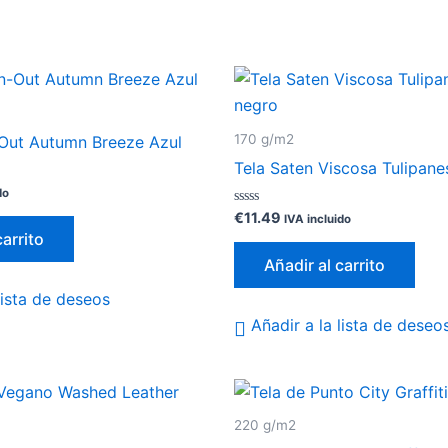
170 g/m2
-Out Autumn Breeze Azul
Tela Saten Viscosa Tulipan
do
Valorado
€
11.49
IVA incluido
con
carrito
0
de
Añadir al carrito
5
lista de deseos
Añadir a la lista de deseo
220 g/m2