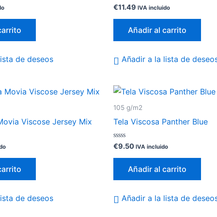
Valorado
€
11.49
do
IVA incluido
con
0
de
carrito
Añadir al carrito
5
lista de deseos
Añadir a la lista de deseo
105 g/m2
Movia Viscose Jersey Mix
Tela Viscosa Panther Blue
Valorado
€
9.50
ido
IVA incluido
con
0
de
carrito
Añadir al carrito
5
lista de deseos
Añadir a la lista de deseo