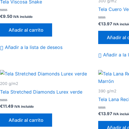
300 g/m2
Tela Viscosa Snake
Tela Cuero V
Valorado
€
9.50
IVA incluido
con
0
Valorado
€
13.97
IVA inclu
de
con
Añadir al carrito
5
0
de
Añadir al 
5
Añadir a la lista de deseos
Añadir a la 
200 g/m2
390 g/m2
Tela Stretched Diamonds Lurex verde
Tela Lana Rec
Valorado
€
11.49
IVA incluido
con
0
Valorado
€
13.97
IVA inclu
de
con
Añadir al carrito
5
0
de
Añadir al 
5