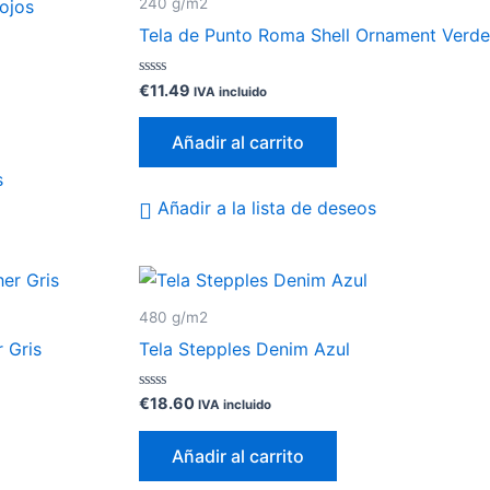
240 g/m2
Rojos
Tela de Punto Roma Shell Ornament Verde
Valorado
€
11.49
IVA incluido
con
0
de
Añadir al carrito
5
s
Añadir a la lista de deseos
480 g/m2
 Gris
Tela Stepples Denim Azul
Valorado
€
18.60
IVA incluido
con
0
de
Añadir al carrito
5