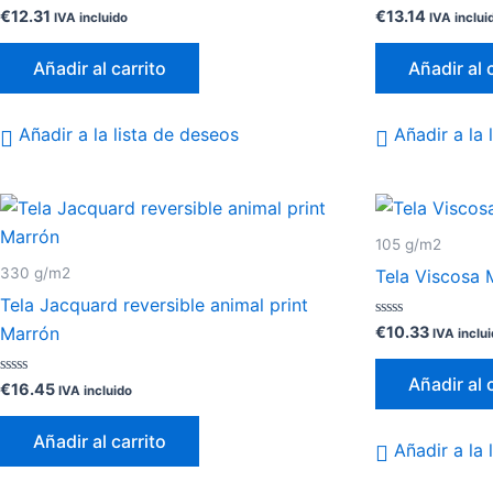
Valorado
Valorado
€
12.31
€
13.14
IVA incluido
IVA inclui
con
con
0
0
de
de
Añadir al carrito
Añadir al 
5
5
Añadir a la lista de deseos
Añadir a la 
105 g/m2
330 g/m2
Tela Viscosa 
Tela Jacquard reversible animal print
Valorado
€
10.33
Marrón
IVA inclu
con
0
de
Añadir al 
Valorado
5
€
16.45
IVA incluido
con
0
de
Añadir al carrito
5
Añadir a la 