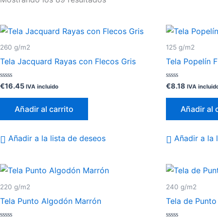
260 g/m2
125 g/m2
Tela Jacquard Rayas con Flecos Gris
Tela Popelín 
Valorado
Valorado
€
16.45
€
8.18
IVA incluido
IVA incluid
con
con
0
0
de
de
Añadir al carrito
Añadir al 
5
5
Añadir a la lista de deseos
Añadir a la 
220 g/m2
240 g/m2
Tela Punto Algodón Marrón
Tela de Punto