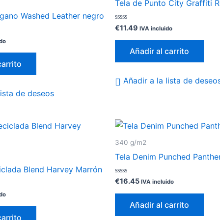
Tela de Punto City Graffiti 
egano Washed Leather negro
Valorado
€
11.49
IVA incluido
con
0
ido
de
Añadir al carrito
5
carrito
Añadir a la lista de deseo
lista de deseos
340 g/m2
Tela Denim Punched Panther
iclada Blend Harvey Marrón
Valorado
€
16.45
IVA incluido
con
0
ido
de
Añadir al carrito
5
carrito