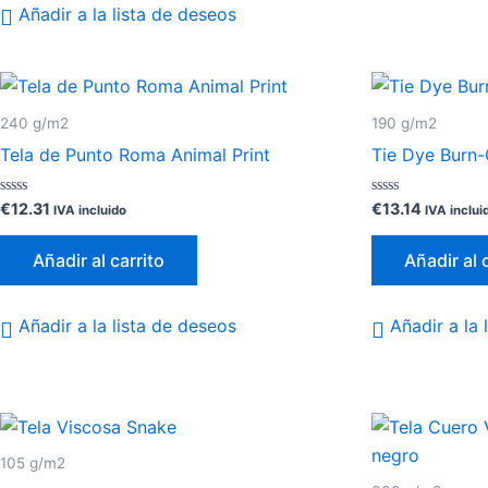
Añadir a la lista de deseos
240 g/m2
190 g/m2
Tela de Punto Roma Animal Print
Tie Dye Burn
Valorado
Valorado
€
12.31
€
13.14
IVA incluido
IVA inclui
con
con
0
0
de
de
Añadir al carrito
Añadir al 
5
5
Añadir a la lista de deseos
Añadir a la 
105 g/m2