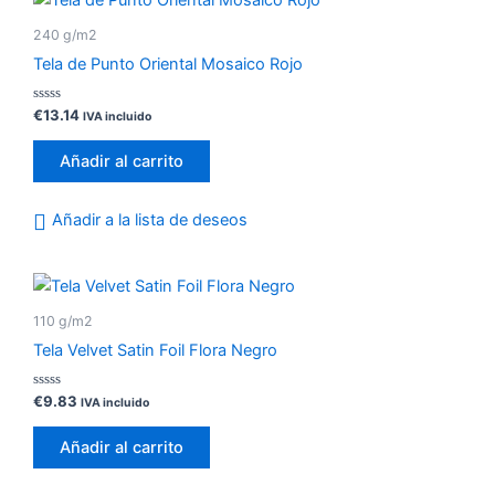
240 g/m2
Tela de Punto Oriental Mosaico Rojo
Valorado
€
13.14
IVA incluido
con
0
de
Añadir al carrito
5
Añadir a la lista de deseos
110 g/m2
Tela Velvet Satin Foil Flora Negro
Valorado
€
9.83
IVA incluido
con
0
de
Añadir al carrito
5