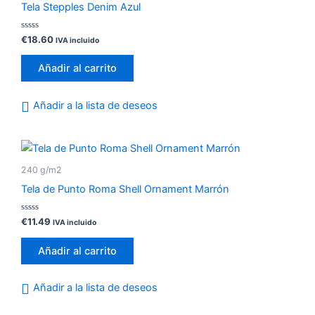
Tela Stepples Denim Azul
Valorado
€
18.60
IVA incluido
con
0
de
Añadir al carrito
5
Añadir a la lista de deseos
240 g/m2
Tela de Punto Roma Shell Ornament Marrón
Valorado
€
11.49
IVA incluido
con
0
de
Añadir al carrito
5
Añadir a la lista de deseos