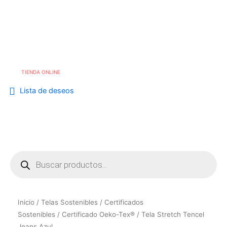
Skip
to
Me
info@cafebouton.es
content
(+34) 968 23 88 81
TIENDA ONLINE
Lista de deseos
Búsqueda
de
productos
Inicio
/
Telas Sostenibles
/
Certificados
Sostenibles
/
Certificado Oeko-Tex®
/ Tela Stretch Tencel
Jeans Azul