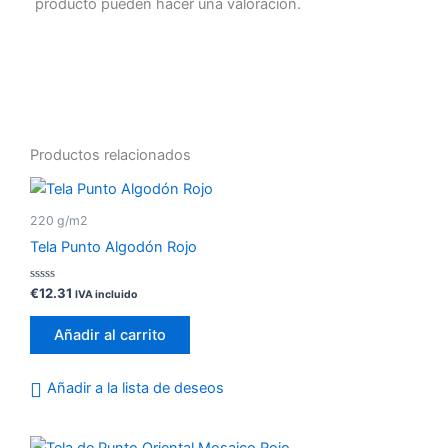
producto pueden hacer una valoración.
Productos relacionados
220 g/m2
Tela Punto Algodón Rojo
Valorado
€
12.31
IVA incluido
con
0
de
Añadir al carrito
5
Añadir a la lista de deseos