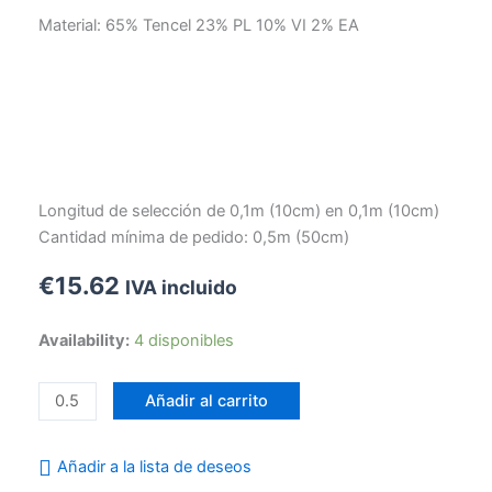
Material: 65% Tencel 23% PL 10% VI 2% EA
Longitud de selección de 0,1m (10cm) en 0,1m (10cm)
Cantidad mínima de pedido: 0,5m (50cm)
€
15.62
IVA incluido
Tela
Availability:
4 disponibles
Stretch
Tencel
Añadir al carrito
Jeans
Azul
Añadir a la lista de deseos
cantidad