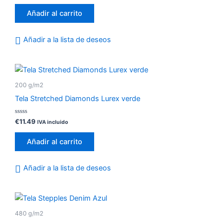
0
de
Añadir al carrito
5
Añadir a la lista de deseos
200 g/m2
Tela Stretched Diamonds Lurex verde
Valorado
€
11.49
IVA incluido
con
0
de
Añadir al carrito
5
Añadir a la lista de deseos
480 g/m2