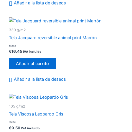
Añadir a la lista de deseos
330 g/m2
Tela Jacquard reversible animal print Marrón
Valorado
€
16.45
IVA incluido
con
0
de
Añadir al carrito
5
Añadir a la lista de deseos
105 g/m2
Tela Viscosa Leopardo Gris
Valorado
€
9.50
IVA incluido
con